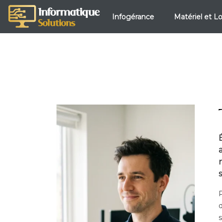
Infogérance
Matériel et Lo
P