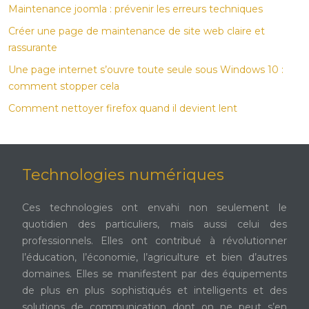
Maintenance joomla : prévenir les erreurs techniques
Créer une page de maintenance de site web claire et
rassurante
Une page internet s’ouvre toute seule sous Windows 10 :
comment stopper cela
Comment nettoyer firefox quand il devient lent
Technologies numériques
Ces technologies ont envahi non seulement le
quotidien des particuliers, mais aussi celui des
professionnels. Elles ont contribué à révolutionner
l’éducation, l’économie, l’agriculture et bien d’autres
domaines. Elles se manifestent par des équipements
de plus en plus sophistiqués et intelligents et des
solutions de communication dont on ne peut s’en