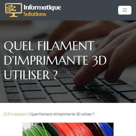
QUEL FILAMENT
D’IMPRIMANTE 3D
UTILISER ?
/
Impression
/ Quel filament d’imprimante 3D utiliser ?