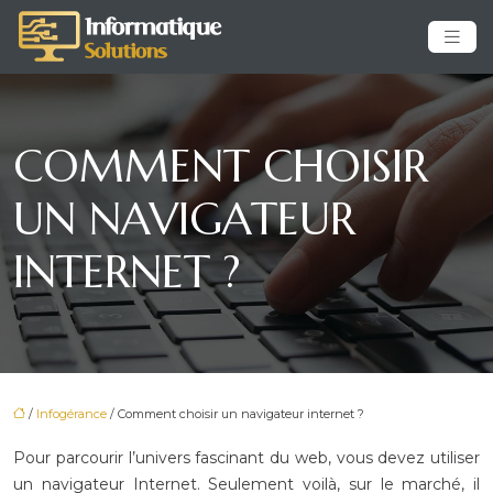
COMMENT CHOISIR
UN NAVIGATEUR
INTERNET ?
/
Infogérance
/ Comment choisir un navigateur internet ?
Pour parcourir
l’univers fascinant du web, vous devez utiliser
un navigateur Internet.
Seulement voilà, sur le marché, il